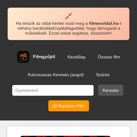
🔗
Ha tetszik az oldal kérlek oszd meg a
filmesoldal.hu
-t
néhány barátoddal/családtagoddal, hogy támogasd a
működését. Ezzel sokat segítesz, köszönöm!
Filmgyűjtő
Kezdőlap
Összes film
Kulcsszavas Keresés (angol)
Szűrés
Keresés
🎲 Random Film