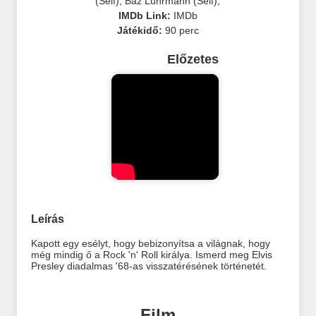
(Self)
,
Baz Luhrmann (Self)
,
IMDb Link:
IMDb
Játékidő:
90 perc
Előzetes
Leírás
Kapott egy esélyt, hogy bebizonyítsa a világnak, hogy
még mindig ő a Rock 'n' Roll királya. Ismerd meg Elvis
Presley diadalmas '68-as visszatérésének történetét.
Film