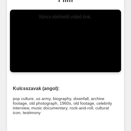
Nincs elérhető videó link.
Kulcsszavak (angol):
pop culture
,
us army
,
biography
,
downfall
,
archive
footage
,
old photograph
,
1960s
,
old footage
,
celebrity
interview
,
music documentary
,
rock-and-roll
,
cultural
icon
,
testimony