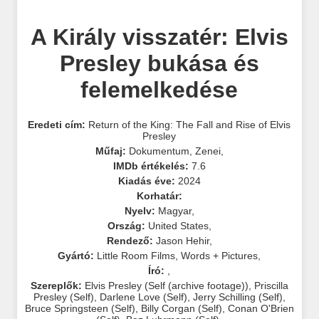
A Király visszatér: Elvis
Presley bukása és
felemelkedése
Eredeti cím:
Return of the King: The Fall and Rise of Elvis
Presley
Műfaj:
Dokumentum
,
Zenei
,
IMDb értékelés:
7.6
Kiadás éve:
2024
Korhatár:
Nyelv:
Magyar
,
Ország:
United States
,
Rendező:
Jason Hehir
,
Gyártó:
Little Room Films
,
Words + Pictures
,
Író:
,
Szereplők:
Elvis Presley (Self (archive footage))
,
Priscilla
Presley (Self)
,
Darlene Love (Self)
,
Jerry Schilling (Self)
,
Bruce Springsteen (Self)
,
Billy Corgan (Self)
,
Conan O'Brien