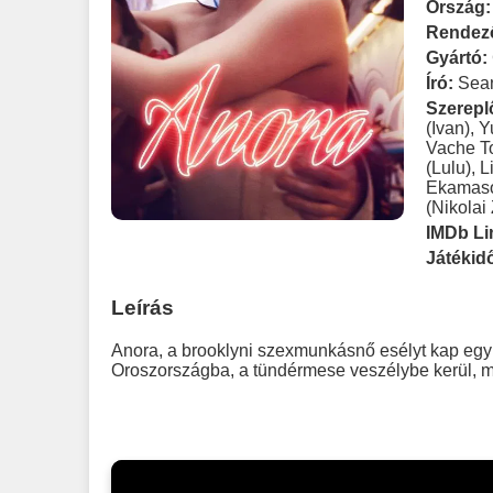
Ország:
Rendez
Gyártó:
Író:
Sea
Szerepl
(Ivan)
,
Y
Vache T
(Lulu)
,
L
Ekamaso
(Nikolai
IMDb Li
Játékid
Leírás
Anora, a brooklyni szexmunkásnő esélyt kap egy H
Oroszországba, a tündérmese veszélybe kerül, m