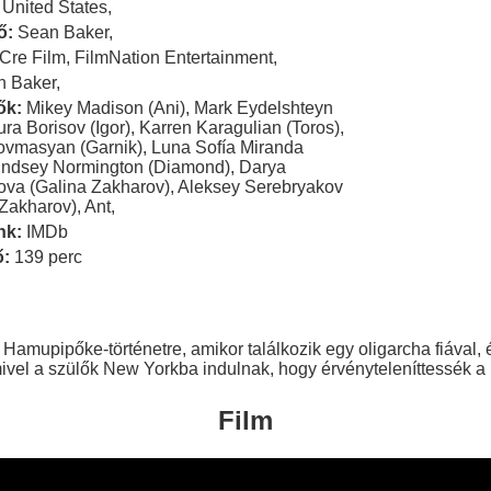
United States
,
ő:
Sean Baker
,
Cre Film
,
FilmNation Entertainment
,
n Baker
,
ők:
Mikey Madison (Ani)
,
Mark Eydelshteyn
ura Borisov (Igor)
,
Karren Karagulian (Toros)
,
ovmasyan (Garnik)
,
Luna Sofía Miranda
indsey Normington (Diamond)
,
Darya
va (Galina Zakharov)
,
Aleksey Serebryakov
 Zakharov)
,
Ant
,
nk:
IMDb
ő:
139 perc
amupipőke-történetre, amikor találkozik egy oligarcha fiával, é
ivel a szülők New Yorkba indulnak, hogy érvényteleníttessék a
Film