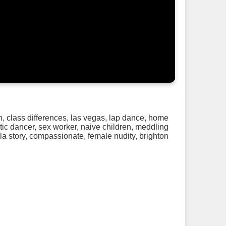
n
,
class differences
,
las vegas
,
lap dance
,
home
tic dancer
,
sex worker
,
naive children
,
meddling
la story
,
compassionate
,
female nudity
,
brighton