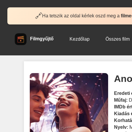
🔗
Ha tetszik az oldal kérlek oszd meg a
filme
Filmgyűjtő
Kezdőlap
Összes film
Ano
Eredeti 
Műfaj:
D
IMDb ér
Kiadás 
Korhatá
Nyelv: