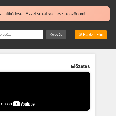
 a működését. Ezzel sokat segítesz, köszönöm!
Keresés
🎲 Random Film
Előzetes