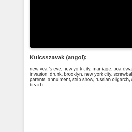
Kulcsszavak (angol):
new year's eve
,
new york city
,
marriage
,
boardwa
invasion
,
drunk
,
brooklyn
,
new york city
,
screwba
parents
,
annulment
,
strip show
,
russian oligarch
,
beach