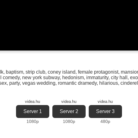
lk
,
baptism
,
strip club
,
coney island
,
female protagonist
,
mansio
ll comedy
,
new york subway
,
hedonism
,
immaturity
,
city hall
,
exo
sex
,
party
,
vegas wedding
,
romantic dramedy
,
hilarious
,
cinderel
videa.hu
videa.hu
videa.hu
Server 1
Server 2
Server 3
1080p
1080p
480p