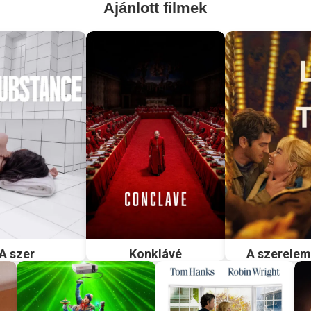
Ajánlott filmek
A szer
Konklávé
A szerelem