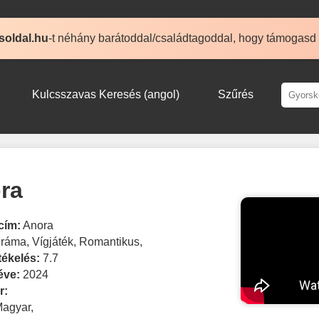
soldal.hu
-t néhány barátoddal/családtagoddal, hogy támogasd
Kulcsszavas Keresés (angol)
Szűrés
ra
cím:
Anora
ráma
,
Vígjáték
,
Romantikus
,
tékelés:
7.7
éve:
2024
r:
Magyar
,